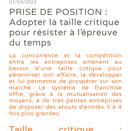
Ass
01/03/2022
DPE
DTG
DPE
Les
Actualités
Att
PRISE DE POSITION :
DP
Eta
Dia
Aud
PPP
Dia
Faire un devis
Adopter la taille critique
DPE
Règ
Dia
Dia
Règ
Dia
pour résister à l’épreuve
Trouver une agence
Dia
Rép
Dia
du temps
Dia
Dia
Devenir franchisé
Dia
Exa
Dia
La concurrence et la compétition
Exa
Offres d'emploi
Dia
entre les entreprises amènent au
Dia
besoin d’une taille critique pour
Contact
Dia
pérenniser son affaire, la développer
Dia
et lui permettre de prospérer sur son
Dia
marché. Le système de franchise
Dia
offre, grâce à la mutualisation des
Dos
moyens, à de très petites entreprises
Déf
de disposer des atouts d’entités 3 à 4
ERP
fois plus grandes.
Eta
Pla
Taille critique :