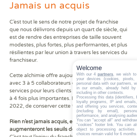
Jamais un acquis
C’est tout le sens de notre projet de franchise
que nous délivrons depuis un quart de siècle, qui
est de rendre des entreprises de taille souvent
modestes, plus fortes, plus performantes, et plus
résilientes par leur union à travers les services du
franchiseur.
Welcome
With our 4
partners
, we wish to
Cette alchimie offre aujourd’hui à des cabinets
your devices (cookies, pixels,
avec 3 à 5 collaborateurs de disposer de plus de
personal data with our partners, w
in our emails, already held by
services pour leurs clients que des entreprises 3
including in other contexts.
Processing this data (identifiers,
à 4 fois plus importantes. Elle leur permet, en
loyalty programs, IP and emails, 
2022, de conserver cette taille critique.
and offering you services, cont
(including by email), person
performance, and analysing audie
You can "accept all" and withdraw
Rien n’est jamais acquis, et les années à venir
"cookies" footer link
. You can al
augmenteront les seuils de cette taille critique.
object to processing activitie
choices remain valid for 6 months
C’est tout l’enjeu du franchiseur et de chacun de