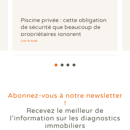
Piscine privée : cette obligation
de sécurité que beaucoup de
propriétaires ignorent
Lire la suite
Abonnez-vous à notre newsletter
!
Recevez le meilleur de
Votre logement reste trop
l’information
sur les diagnostics
chaud l'été ? Comprendre le
immobiliers
phénomène des bouilloires